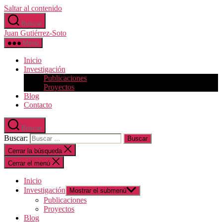
Saltar al contenido
Buscar
Juan Gutiérrez-Soto
Menú
Inicio
Investigación
Publicaciones
Proyectos
Blog
Contacto
Buscar
Buscar:
Cerrar la búsqueda
Cerrar el menú
Inicio
Investigación
Mostrar el submenú
Publicaciones
Proyectos
Blog